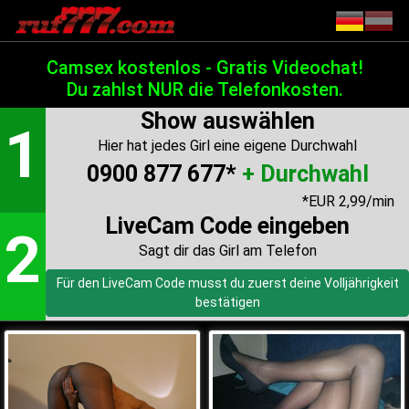
Für den LiveCam Code musst du zuerst deine Volljährigkeit
bestätigen
Camsex kostenlos - Gratis Videochat!
Du zahlst NUR die Telefonkosten.
Show auswählen
1
Hier hat jedes Girl eine eigene Durchwahl
0900 877 677*
+ Durchwahl
*EUR 2,99/min
LiveCam Code eingeben
2
Sagt dir das Girl am Telefon
Für den LiveCam Code musst du zuerst deine Volljährigkeit
bestätigen