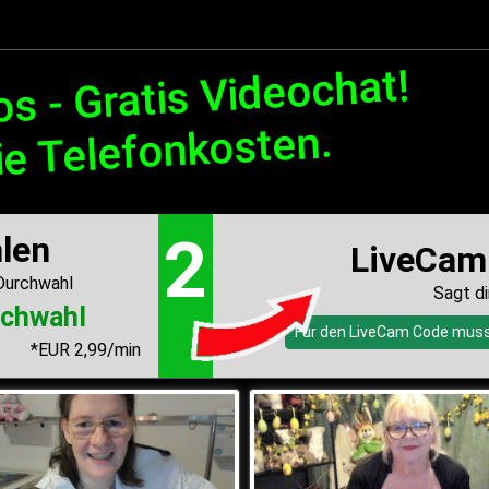
Für den LiveCam Co
*EUR 2,99/min
s - Gratis Videochat!
ie Telefonkosten.
2
len
LiveCam
 Durchwahl
Sagt di
rchwahl
Für den LiveCam Code musst
*EUR 2,99/min