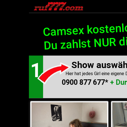
0900 877 677*
+ Durchwahl
Camsex kostenlo
Du zahlst NUR d
1
Show auswäh
Hier hat jedes Girl eine eigene
0900 877 677*
+ Du